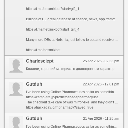
https://t.me/netxmixbot?start=gift_1
Billions of ULP real database of finance, news, app traffic:
https://t.me/netxmixbot?start=gift_4
Many more DBs at Netxmix, just follow to bot and receive updated DBs each day:
https://t.me/netxmixbot
Charlesclept
25 Apr 2026 - 02:33 pm
Коллеги, хороший материал о долгосрочном характере SEO в 2026 году. Автор разбирает, как изменились алгоритмы поисковых систем (акцент на контекст и поведенческие факторы) и почему старые методы перестали работать. В центре внимания — качественный контент и пользовательский опыт (UX), а не технические уловки. Тем, кто хочет устойчивых позиций, обязательно к прочтению: https://nogmed.ru/ponimanie-dolgosrochnogo-haraktera-seo-v-2026-godu/
Gutduh
22 Apr 2026 - 12:01 pm
I’ve been using Online Pharmaceutics as far as something the erstwhile six months, and I couldn’t be happier with their service. Ordering is super unoppressive — their website is scrub, well-organized, and secure. I institute exactly what I needed within minutes, and the prices are surprisingly affordable compared to my local pharmacy.
https://camp-fire.jp/profile/canadapharmacyusa
The checkout take care of was mirror-like, and they didn’t endeavour to upsell me on anything unnecessary. I uploaded my medicament, and within a occasional hours, I got a confirmation that it had been verified by a true, licensed druggist — which definitely complete my mentality at ease.
https://hackaday.io/rhpharmacy?saved=true
Gutduh
21 Apr 2026 - 11:25 am
I’ve been using Online Pharmaceutics as far as something the close by six months, and I couldn’t be happier with their service. Ordering is super trusting — their website is clean, well-organized, and secure. I establish undeniably what I needed within minutes, and the prices are surprisingly affordable compared to my local pharmacy.