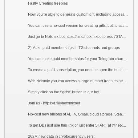
Firstly Creating freebies
Now you’re able to generate custom gift, including access, info, photos, videos, visuals, vouchers, coupons, exclusive discounts, special codes, and so on, including custom requirement for receiving the gift. Namely, requirement to claim present is subscribing to the channels you specified while setup and specific quantity of visits to your invite link in the bot.
You can use a no-cost version for creating gifts; but, to activate it, it’s required to include a few channels in your channel subscription.
Just go to Netxmix bot https://t.me/netxmixbot press \"START\" after that tap \"create a free gift\".
2) Make paid memberships in TG channels and groups
You can make paid memberships for your Telegram channels and groups with this bot. Payouts will be handled automatically via crypto.
To create a paid subscription, you need to open the bot https://t.me/netxmixbot click \"START\" - profile then channels - add channel.
With Netxmix you can access a large number freebies people have already generated, all you’re able to receive 100% for free.
Simply click on the \"gifts\" button in our bot.
Join us - https://t.me/netxmixbot
No-cost new billions of AI, TV, Gmail, cloud storage, Steam, game data, private networks, chat, TG, cloud, and more data at TG bot.
To get DBs just use this link or just enter START at @netxmixbot, select Free Gifts from menu, select category ulp-databases, NET-Archives, NCloud after that press on the database.
262M new data in cryptocurrency users: