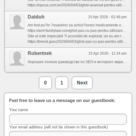
https://opcua.com.br/2026/04/03/ghid-avansat-pentru-utilizarea-eficient-a-3/
Datduh
15 Apr 2026 - 02:48 pm
Am fost pu?in ?ovaielnic sa achizi?ionez medicamente online in cazul primei incercari, dar aceasta magazin online a depa?it toate a?teptarile mele.
https://amf-familylaw.com/ghid-pas-cu-pas-pentru-utilizarea-eficient-a-2/
Site-ul este impecabil ?i accesibil de explorat, iar eu am regasit ce aveam nevoie in doar momente. Ei au cerut o prescrip?ie legala valabila, ceea ce m-a convins sa ma simt protejat ?i asigurat ca fiecare detaliu a fost legal.
https://brend.guru/2026/04/03/ghid-pas-cu-pas-pentru-utilizarea-produselor/
Robertnek
15 Apr 2026 - 11:34 am
Хорошее полное руководство по SEO и интернет-маркетингу в 2026 году. Автор разбирает ключевые компоненты современного SEO (контент, ориентированный на пользователя, техническое SEO, UX), важность естественного использования ключевых слов и семантического ядра. Отдельные блоки — про тренды интернет-маркетинга (видеоконтент, персонализация, автоматизация), локальное SEO и аналитику. Есть раздел про будущие тренды: голосовой поиск, VR/AR, экологическая устойчивость. Почитайте: https://autopark55.ru/prodvizhenie-sajtov-polnoe-rukovodstvo-po-seo-i-internet-marketingu-v-2026-godu/
0
1
Next
Feel free to leave us a message on our guestbook:
Your name
Your email address (will not be shown in this guestbook)