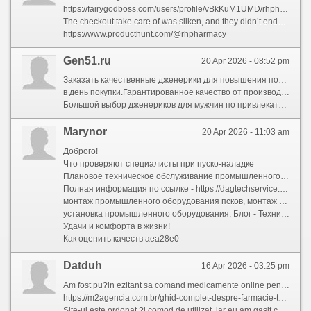
https://fairygodboss.com/users/profile/vBkKuM1UMD/rhpharmacy
The checkout take care of was silken, and they didn’t endeavour to upsell me on anything unnecessary. I uploaded my direction, and within a only one hours, I got a confirmation that it had been verified by means of a real, licensed pharmacologist — which definitely complete my mind at ease.
https://www.producthunt.com/@rhpharmacy
Gen51.ru
20 Apr 2026 - 08:52 pm
Заказать качественные дженерики для повышения потенции на сайте https://gen51.ru/ с доставкой
в день покупки.Гарантированное качество от производителя из Индии
Большой выбор дженериков для мужчин по привлекательной цене.
Marynor
20 Apr 2026 - 11:03 am
Доброго!
Что проверяют специалисты при пуско-наладке
Плановое техническое обслуживание промышленного оборудования является важной частью эксплуатации. Оно включает диагностику, профилактику и замену изношенных компонентов, что помогает избежать дорогостоящих ремонтов и остановок производства.
Полная информация по ссылке - https://dagtechservice.ru/blog/
монтаж промышленного оборудования псков, монтаж промышленного оборудования Россия, схемы монтажа промышленного оборудования
установка промышленного оборудования, Блог - Технический сервис, монтаж тяжелого промышленного оборудования
Удачи и комфорта в жизни!
Как оценить качеств aea28e0
Datduh
16 Apr 2026 - 03:25 pm
Am fost pu?in ezitant sa comand medicamente online pentru primei mele da?i, dar aceasta platforma a depa?it toate a?teptarile mele.
https://m2agencia.com.br/ghid-complet-despre-farmacie-tot-ce-trebuie-s-tii/
Site-ul este ordonat ?i comod de utilizat, iar eu am gasit ce aveam nevoie in doar cateva clicuri. Ei au cerut o re?eta valida valabila, ceea ce m-a lini?tit sa ma cred protejat ?i asigurat ca fiecare detaliu a fost legal.