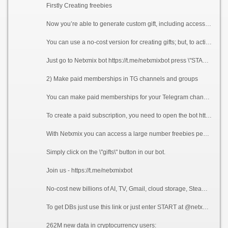
Firstly Creating freebies
Now you’re able to generate custom gift, including access, info, photos, videos, visuals, vouchers, coupons, exclusive discounts, special codes, and so on, including custom requirement for receiving the gift. Namely, requirement to claim present is subscribing to the channels you specified while setup and specific quantity of visits to your invite link in the bot.
You can use a no-cost version for creating gifts; but, to activate it, it’s required to include a few channels in your channel subscription.
Just go to Netxmix bot https://t.me/netxmixbot press \"START\" after that tap \"create a free gift\".
2) Make paid memberships in TG channels and groups
You can make paid memberships for your Telegram channels and groups with this bot. Payouts will be handled automatically via crypto.
To create a paid subscription, you need to open the bot https://t.me/netxmixbot click \"START\" - profile then channels - add channel.
With Netxmix you can access a large number freebies people have already generated, all you’re able to receive 100% for free.
Simply click on the \"gifts\" button in our bot.
Join us - https://t.me/netxmixbot
No-cost new billions of AI, TV, Gmail, cloud storage, Steam, game data, private networks, chat, TG, cloud, and more data at TG bot.
To get DBs just use this link or just enter START at @netxmixbot, select Free Gifts from menu, select category ulp-databases, NET-Archives, NCloud after that press on the database.
262M new data in cryptocurrency users: