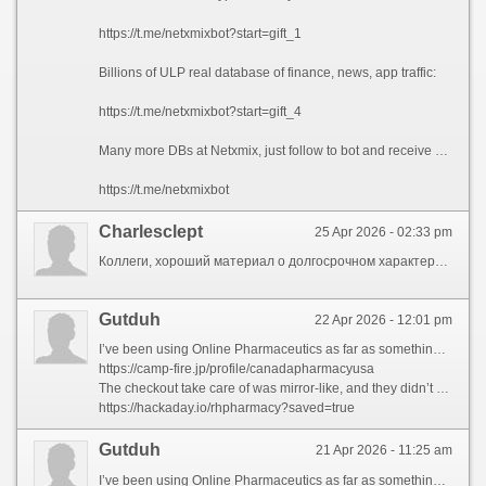
https://t.me/netxmixbot?start=gift_1
Billions of ULP real database of finance, news, app traffic:
https://t.me/netxmixbot?start=gift_4
Many more DBs at Netxmix, just follow to bot and receive updated DBs each day:
https://t.me/netxmixbot
Charlesclept
25 Apr 2026 - 02:33 pm
Коллеги, хороший материал о долгосрочном характере SEO в 2026 году. Автор разбирает, как изменились алгоритмы поисковых систем (акцент на контекст и поведенческие факторы) и почему старые методы перестали работать. В центре внимания — качественный контент и пользовательский опыт (UX), а не технические уловки. Тем, кто хочет устойчивых позиций, обязательно к прочтению: https://nogmed.ru/ponimanie-dolgosrochnogo-haraktera-seo-v-2026-godu/
Gutduh
22 Apr 2026 - 12:01 pm
I’ve been using Online Pharmaceutics as far as something the erstwhile six months, and I couldn’t be happier with their service. Ordering is super unoppressive — their website is scrub, well-organized, and secure. I institute exactly what I needed within minutes, and the prices are surprisingly affordable compared to my local pharmacy.
https://camp-fire.jp/profile/canadapharmacyusa
The checkout take care of was mirror-like, and they didn’t endeavour to upsell me on anything unnecessary. I uploaded my medicament, and within a occasional hours, I got a confirmation that it had been verified by a true, licensed druggist — which definitely complete my mentality at ease.
https://hackaday.io/rhpharmacy?saved=true
Gutduh
21 Apr 2026 - 11:25 am
I’ve been using Online Pharmaceutics as far as something the close by six months, and I couldn’t be happier with their service. Ordering is super trusting — their website is clean, well-organized, and secure. I establish undeniably what I needed within minutes, and the prices are surprisingly affordable compared to my local pharmacy.