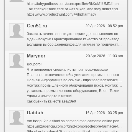
https://fairygodboss.com/users/profile/vBkKuM1UMD/rhpharmacy
The checkout take care of was silken, and they didn’t endeavour to upsell me on anything unnecessary. I uploaded my direction, and within a only one hours, I got a confirmation that it had been verified by means of a real, licensed pharmacologist — which definitely complete my mind at ease.
https://www.producthunt.com/@rhpharmacy
Gen51.ru
20 Apr 2026 - 08:52 pm
Заказать качественные дженерики для повышения потенции на сайте https://gen51.ru/ с доставкой
в день покупки.Гарантированное качество от производителя из Индии
Большой выбор дженериков для мужчин по привлекательной цене.
Marynor
20 Apr 2026 - 11:03 am
Доброго!
Что проверяют специалисты при пуско-наладке
Плановое техническое обслуживание промышленного оборудования является важной частью эксплуатации. Оно включает диагностику, профилактику и замену изношенных компонентов, что помогает избежать дорогостоящих ремонтов и остановок производства.
Полная информация по ссылке - https://dagtechservice.ru/blog/
монтаж промышленного оборудования псков, монтаж промышленного оборудования Россия, схемы монтажа промышленного оборудования
установка промышленного оборудования, Блог - Технический сервис, монтаж тяжелого промышленного оборудования
Удачи и комфорта в жизни!
Как оценить качеств aea28e0
Datduh
16 Apr 2026 - 03:25 pm
Am fost pu?in ezitant sa comand medicamente online pentru primei mele da?i, dar aceasta platforma a depa?it toate a?teptarile mele.
https://m2agencia.com.br/ghid-complet-despre-farmacie-tot-ce-trebuie-s-tii/
Site-ul este ordonat ?i comod de utilizat, iar eu am gasit ce aveam nevoie in doar cateva clicuri. Ei au cerut o re?eta valida valabila, ceea ce m-a lini?tit sa ma cred protejat ?i asigurat ca fiecare detaliu a fost legal.