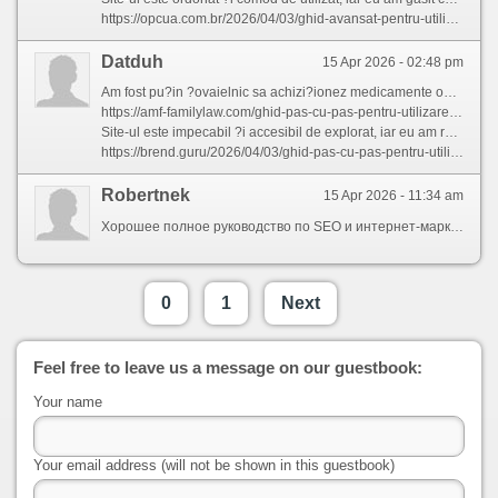
https://opcua.com.br/2026/04/03/ghid-avansat-pentru-utilizarea-eficient-a-3/
Datduh
15 Apr 2026 - 02:48 pm
Am fost pu?in ?ovaielnic sa achizi?ionez medicamente online in cazul primei incercari, dar aceasta magazin online a depa?it toate a?teptarile mele.
https://amf-familylaw.com/ghid-pas-cu-pas-pentru-utilizarea-eficient-a-2/
Site-ul este impecabil ?i accesibil de explorat, iar eu am regasit ce aveam nevoie in doar momente. Ei au cerut o prescrip?ie legala valabila, ceea ce m-a convins sa ma simt protejat ?i asigurat ca fiecare detaliu a fost legal.
https://brend.guru/2026/04/03/ghid-pas-cu-pas-pentru-utilizarea-produselor/
Robertnek
15 Apr 2026 - 11:34 am
Хорошее полное руководство по SEO и интернет-маркетингу в 2026 году. Автор разбирает ключевые компоненты современного SEO (контент, ориентированный на пользователя, техническое SEO, UX), важность естественного использования ключевых слов и семантического ядра. Отдельные блоки — про тренды интернет-маркетинга (видеоконтент, персонализация, автоматизация), локальное SEO и аналитику. Есть раздел про будущие тренды: голосовой поиск, VR/AR, экологическая устойчивость. Почитайте: https://autopark55.ru/prodvizhenie-sajtov-polnoe-rukovodstvo-po-seo-i-internet-marketingu-v-2026-godu/
0
1
Next
Feel free to leave us a message on our guestbook:
Your name
Your email address (will not be shown in this guestbook)